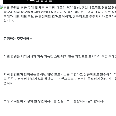
통합 관리를 통한 구매 및 재무 부문의
‘
규모의 경제
’
달성
,
영업 네트워크 통합을 통
확장과 실적 성장을 동시에 이뤄내겠습니다
.
이렇게 증대된 기업의 계속 가치는 향
확대와 배당 재원 확보 등 긍정적인 결과로 이어져
,
궁극적으로 주주가치와 고객가치
입니다
.
회사소개
CEO 인사말
비전
존경하는 주주여러분
,
연혁
CEO 인사말
비전
이번 합병은 세기상사가 지속 가능한 호텔
·
레저 전문 기업으로 도약하기 위한 위대
연혁
사업분야
석유판매사업부
저희 경영진과 임직원들은 이번 합병 프로세스를 투명하고 성공적으로 완수하여
,
문화레저사업부
로 주주 여러분의 신뢰에 보답하겠습니다
.
앞으로도 여러분의 목소리에 항상 귀 
습니다
.
임대사업부
문화레저사업부
석유판매사업부
주주 여러분의 가정이 늘 평안하시기를 진심으로 기원합니다
.
감사합니다
.
문화레저사업부
임대사업부
문화레저사업부