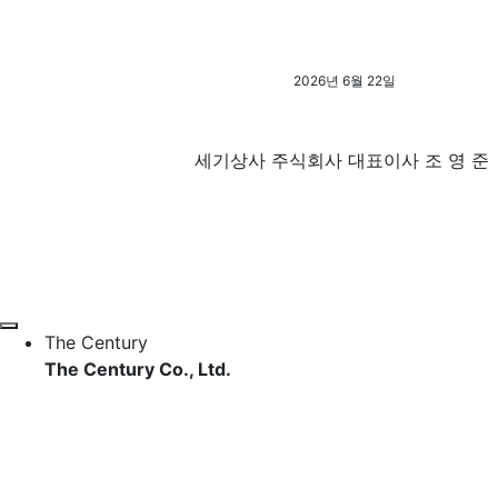
투자정보
재무정보
공시/공고
2026
년
6
월
22
일
홍보센터
회사소식
공지사항
세기상사 주식회사 대표이사 조 영 준
오시는길
회사소식
공지사항
오시는길
EN
The Century
The Century
Co., Ltd.