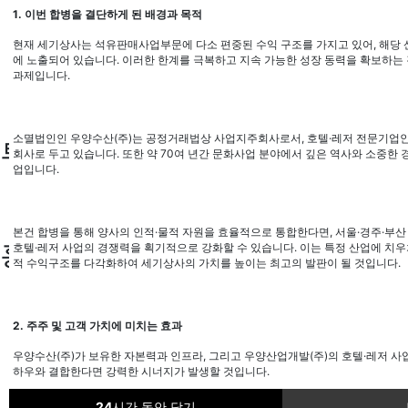
임대사업부
1.
이번 합병을 결단하게 된 배경과 목적
문화레저사업부
석유판매사업부
현재 세기상사는 석유판매사업부문에 다소 편중된 수익 구조를 가지고 있어
,
해당 
에 노출되어 있습니다
.
이러한 한계를 극복하고 지속 가능한 성장 동력을 확보하는 
문화레저사업부
과제입니다
.
임대사업부
문화레저사업부
소멸법인인 우양수산
(
주
)
는 공정거래법상 사업지주회사로서
,
호텔
·
레저 전문기업
투자정보
회사로 두고 있습니다
.
또한 약
70
여 년간 문화사업 분야에서 깊은 역사와 소중한 경
업입니다
.
재무정보
공시/공고
본건 합병을 통해 양사의 인적
·
물적 자원을 효율적으로 통합한다면
,
서울
·
경주
·
부산
홍보센터
호텔
·
레저 사업의 경쟁력을 획기적으로 강화할 수 있습니다
.
이는 특정 산업에 치우
적 수익구조를 다각화하여 세기상사의 가치를 높이는 최고의 발판이 될 것입니다
.
회사소식
공지사항
2.
주주 및 고객 가치에 미치는 효과
오시는길
회사소식
우양수산
(
주
)
가 보유한 자본력과 인프라
,
그리고 우양산업개발
(
주
)
의 호텔
·
레저 사
하우와 결합한다면 강력한 시너지가 발생할 것입니다
.
공지사항
오시는길
24
시간 동안 닫기